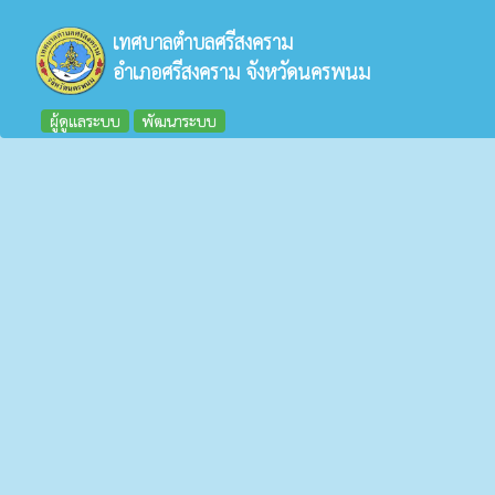
เทศบาลตำบลศรีสงคราม
อำเภอศรีสงคราม จังหวัดนครพนม
ผู้ดูแลระบบ
พัฒนาระบบ