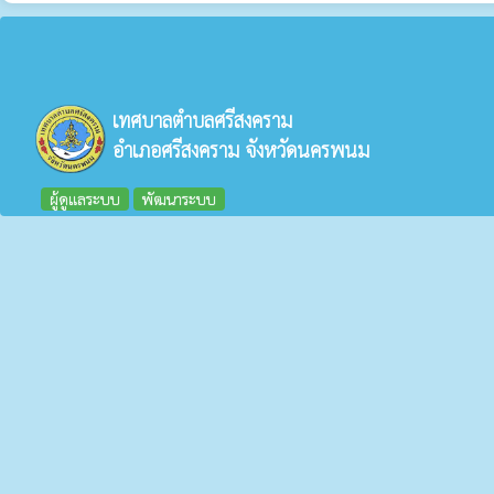
เทศบาลตำบลศรีสงคราม
อำเภอศรีสงคราม จังหวัดนครพนม
ผู้ดูแลระบบ
พัฒนาระบบ