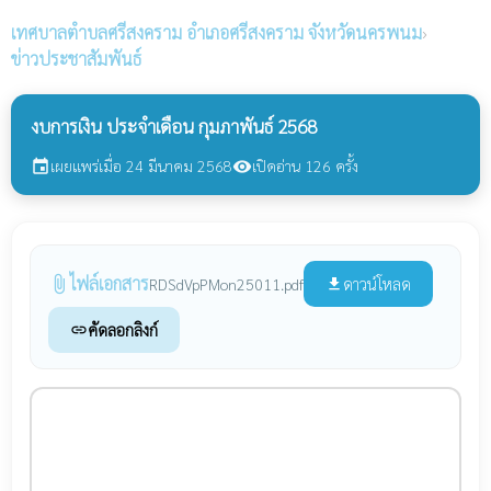
เทศบาลตำบลศรีสงคราม
อำเภอศรีสงคราม จังหวัดนครพนม
›
ข่าวประชาสัมพันธ์
งบการเงิน ประจำเดือน กุมภาพันธ์ 2568
เผยแพร่เมื่อ 24 มีนาคม 2568
เปิดอ่าน 126 ครั้ง
event
visibility
ไฟล์เอกสาร
attach_file
ดาวน์โหลด
RDSdVpPMon25011.pdf
file_download
คัดลอกลิงก์
link