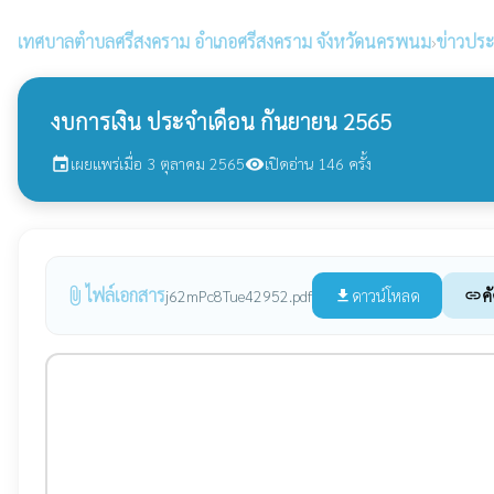
เทศบาลตำบลศรีสงคราม
อำเภอศรีสงคราม จังหวัดนครพนม
›
ข่าวประ
งบการเงิน ประจำเดือน กันยายน 2565
เผยแพร่เมื่อ 3 ตุลาคม 2565
เปิดอ่าน 146 ครั้ง
event
visibility
ไฟล์เอกสาร
attach_file
ดาวน์โหลด
ค
j62mPc8Tue42952.pdf
file_download
link