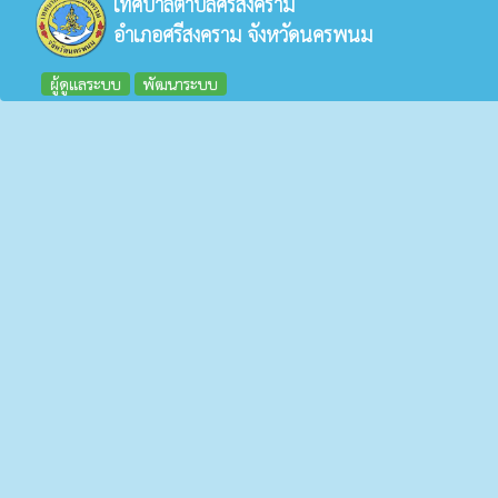
เทศบาลตำบลศรีสงคราม
อำเภอศรีสงคราม จังหวัดนครพนม
ผู้ดูแลระบบ
พัฒนาระบบ