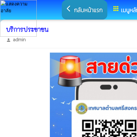
arrow_back_ios
apps
กลับหน้าแรก
เมนูหลั
บริการประชาชน
admin
person